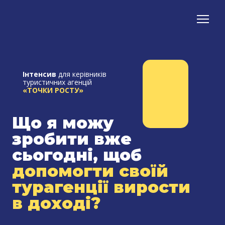
Інтенсив
для керівників
туристичних агенцій
«ТОЧКИ РОСТУ»
Що я можу
зробити вже
сьогодні, щоб
допомогти своїй
турагенції вирости
в доході?