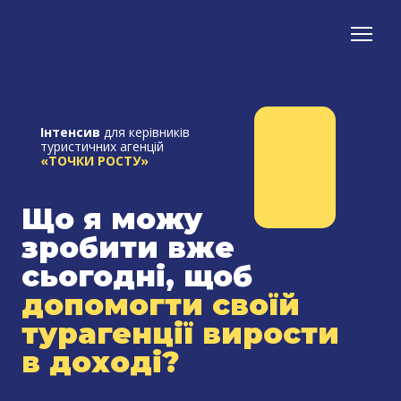
Інтенсив
для керівників
туристичних агенцій
«ТОЧКИ РОСТУ»
Що я можу
зробити вже
сьогодні, щоб
допомогти своїй
турагенції вирости
в доході?