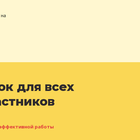
 на
к для всех
астников
я эффективной работы