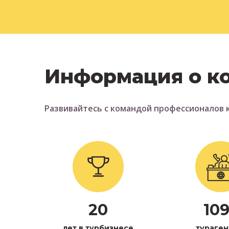
Информация о к
Развивайтесь с командой профессионалов 
20
10
лет в турбизнесе
тураген