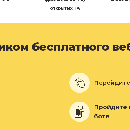
открытых ТА
ником бесплатного в
Перейдите
Пройдите 
боте