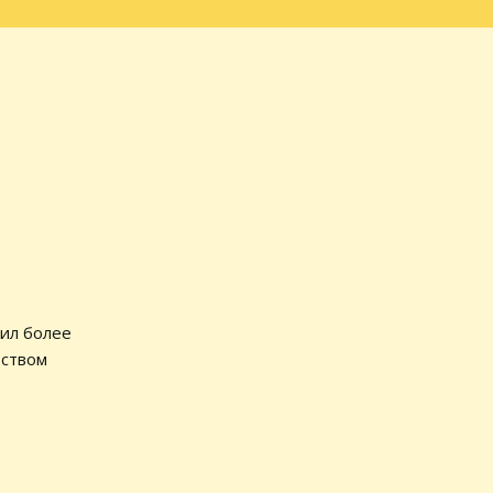
тил более
тством