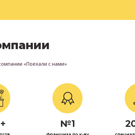
омпании
компании «Поехали с нами»
9+
№1
2
тств
франшиза по к-ву
специал