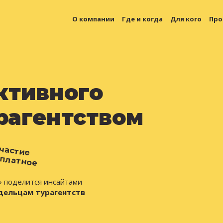
О компании
Где и когда
Для кого
Про
ктивного
рагентством
частие
платное
» поделится инсайтами
дельцам турагентств