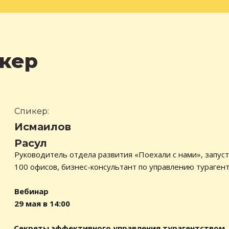
икер
Спикер:
Исмаилов
Расул
Руководитель отдела развития «Поехали с нами», запус
100 офисов, бизнес-консультант по управлению тураген
Вебинар
29 мая в 14:00
Секреты эффективного управления турагентством