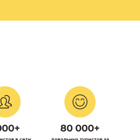
000+
80 000+
истов в сети
довольных туристов за